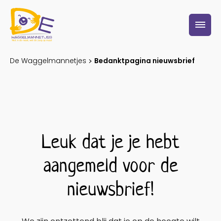
S
De Waggelmannetjes
Bedanktpagina nieuwsbrief
k
i
p
t
o
Leuk dat je je hebt
c
o
aangemeld voor de
n
nieuwsbrief!
t
e
n