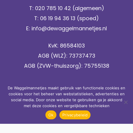
T:
020 785 10 42
(algemeen)
T:
06 19 94 36 13
(spoed)
E:
info@dewaggelmannetjes.nl
KvK: 86584103
AGB (WLZ): 73737473
AGB (ZVW-thuiszorg): 75755138
Bank: NL66 ABNA 0112 3864 82
De Waggelmannetjes maakt gebruik van functionele cookies en
cookies voor het beheer van webstatistieken, advertenties en
social media. Door onze website te gebruiken ga je akkoord
Volg ons op socials
met deze cookies en vergelijkbare technieken
Ok
Privacybeleid
© De Waggelmannetjes B.V. 2026. Alle rechten
voorbehouden. Website laten maken door
Whello