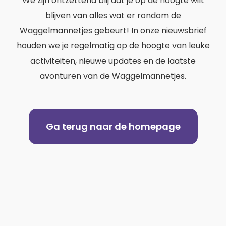
We zijn ontzettend blij dat je op de hoogte wilt
t
blijven van alles wat er rondom de
Waggelmannetjes gebeurt! In onze nieuwsbrief
houden we je regelmatig op de hoogte van leuke
activiteiten, nieuwe updates en de laatste
avonturen van de Waggelmannetjes.
Ga terug naar de homepage