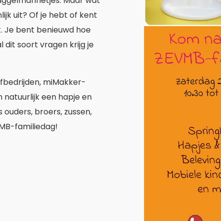
Waggelmannetjes. Maar wat
nlijk uit? Of je hebt of kent
. Je bent benieuwd hoe
 dit soort vragen krijg je
huifbedrijden, miMakker-
 natuurlijk een hapje en
 ouders, broers, zussen,
MB-familiedag!