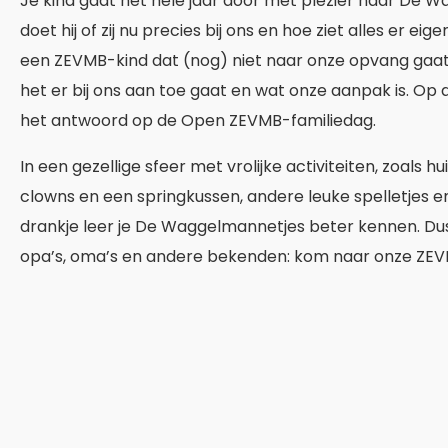
Je kind gaat het hele jaar door met plezier naar De 
doet hij of zij nu precies bij ons en hoe ziet alles er eige
een ZEVMB-kind dat (nog) niet naar onze opvang gaat
het er bij ons aan toe gaat en wat onze aanpak is. Op al
het antwoord op de Open ZEVMB-familiedag.
In een gezellige sfeer met vrolijke activiteiten, zoals 
clowns en een springkussen, andere leuke spelletjes en
drankje leer je De Waggelmannetjes beter kennen. Dus
opa’s, oma’s en andere bekenden: kom naar onze ZEV