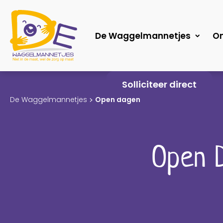
De Waggelmannetjes
On
S
Solliciteer direct
k
De Waggelmannetjes
Open dagen
i
p
t
Open 
o
c
o
n
t