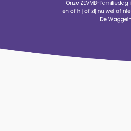
e
Onze ZEVMB-familiedag is
en of hij of zij nu wel of
n
De Waggelma
t