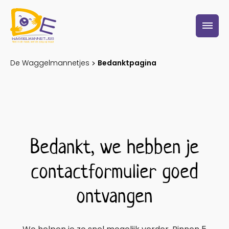
S
De Waggelmannetjes
Bedanktpagina
k
i
p
t
o
Bedankt, we hebben je
c
o
contactformulier goed
n
ontvangen
t
e
n