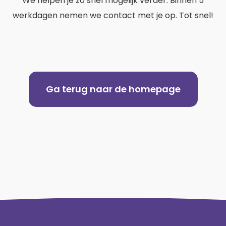
We helpen je zo snel mogelijk verder. Binnen 5
t
werkdagen nemen we contact met je op. Tot snel!
Ga terug naar de homepage