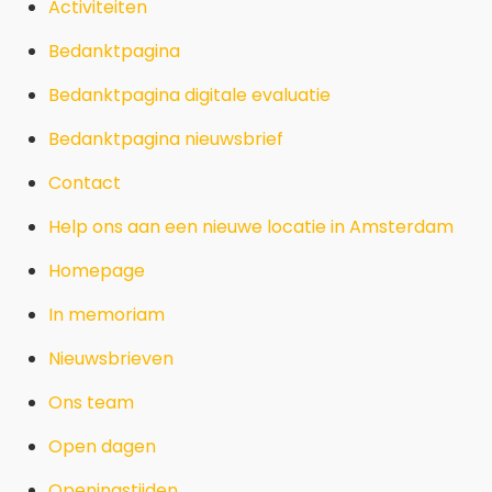
Activiteiten
e
n
Bedanktpagina
t
Bedanktpagina digitale evaluatie
Bedanktpagina nieuwsbrief
Contact
Help ons aan een nieuwe locatie in Amsterdam
Homepage
In memoriam
Nieuwsbrieven
Ons team
Open dagen
Openingstijden